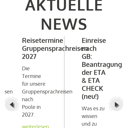
AKTUELLE
NEWS
Reisetermine
Einreise
Gruppensprachreisen
nach
2027
GB:
Beantragung
Die
der ETA
Termine
& ETA
für unsere
CHECK
eisen
Gruppensprachreisen
(neu!)
nach
Poole in
Was es zu
2027.
wissen
und zu
weiterlesen