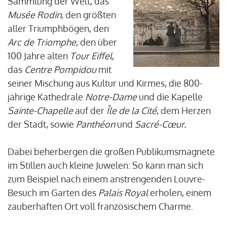
Sammlung der Welt, das
Musée Rodin
, den größten
aller Triumphbögen, den
Arc de Triomphe
, den über
100 Jahre alten
Tour Eiffel
,
das
Centre Pompidou
mit
seiner Mischung aus Kultur und Kirmes, die 800-
jährige Kathedrale
Notre-Dame
und die Kapelle
Sainte-Chapelle
auf der
Île de la Cité
, dem Herzen
der Stadt, sowie
Panthéon
und
Sacré-Cœur.
Dabei beherbergen die großen Publikumsmagnete
im Stillen auch kleine Juwelen: So kann man sich
zum Beispiel nach einem anstrengenden Louvre-
Besuch im Garten des
Palais Royal
erholen, einem
zauberhaften Ort voll französischem Charme.