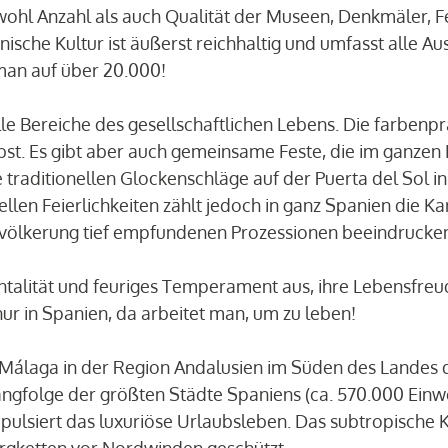
wohl Anzahl als auch Qualität der Museen, Denkmäler, F
nische Kultur ist äußerst reichhaltig und umfasst alle
an auf über 20.000!
 alle Bereiche des gesellschaftlichen Lebens. Die farben
bst. Es gibt aber auch gemeinsame Feste, die im ganzen 
 traditionellen Glockenschläge auf der Puerta del Sol 
len Feierlichkeiten zählt jedoch in ganz Spanien die K
völkerung tief empfundenen Prozessionen beeindruckend
ntalität und feuriges Temperament aus, ihre Lebensfreud
nur in Spanien, da arbeitet man, um zu leben!
Málaga in der Region Andalusien im Süden des Landes d
 Rangfolge der größten Städte Spaniens (ca. 570.000 Einw
 pulsiert das luxuriöse Urlaubsleben. Das subtropische 