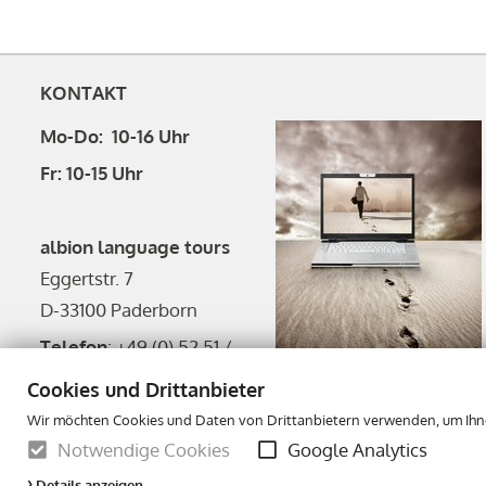
KONTAKT
Mo-Do: 10-16 Uhr
Fr: 10-15 Uhr
albion language tours
Eggertstr. 7
D-33100 Paderborn
Telefon
: +49 (0) 52 51 /
54 10 90
Cookies und Drittanbieter
Telefax
: +49 (0) 52 51 / 54 10 91
Wir möchten Cookies und Daten von Drittanbietern verwenden, um Ihnen
E-Mail
:
info@albion.de
Notwendige Cookies
Google Analytics
Instagram:
albionlanguage
Details anzeigen