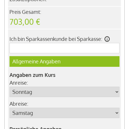
Spaniens. In Málaga pulsiert das luxuriöse
Preis Gesamt:
Urlaubsleben. Das subtropische Klima sorgt
703,00 €
ganzjährig für angenehme Temperaturen und die
Küste ist zusätzlich durch Bergketten vor
Nordwinden geschützt.
Ich bin Sparkassenkunde bei Sparkasse:
Allgemeine Angaben
Angaben zum Kurs
Anreise:
Abreise:
Persönliche Angaben